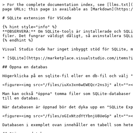
> For the complete documentation index, see [llms.txt](
page URLs; this page is available as [Markdown](https:/
# SQLite extension för VSCode

{% hint style="info" %}

**OBSERVERA:** Om SQLite-tools är installerade och SQLi
filer. Det fungrar väldigt dåligt, så avinstallera SQLi
{% endhint %}

Visual Studio Code har inget inbyggt stöd för SQLite, m
* [SQLite](https://marketplace.visualstudio.com/items?i
## Öppna en databas

Högerklicka på en sqlite-fil eller en db-fil och välj "
<figure><img src="/files/iuXx3xn6wEWEQcr2ns3j" alt=""><
Man kan också "öppna" tomma filer som SQLite-databaser 
till en databas.

När databasen är öppnad bör det dyka upp en "SQLite Exp
<figure><img src="/files/oGIxNtzdYtYbnjU8UeGp" alt=""><
Databasen i exemplet ovan innehåller en tabell som hete