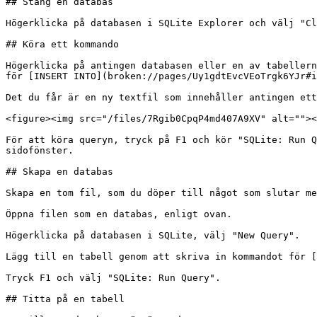
## Stäng en databas

Högerklicka på databasen i SQLite Explorer och välj "Cl
## Köra ett kommando

Högerklicka på antingen databasen eller en av tabellern
för [INSERT INTO](broken://pages/Uy1gdtEvcVEoTrgk6YJr#i
Det du får är en ny textfil som innehåller antingen ett
<figure><img src="/files/7Rgib0CpqP4md407A9XV" alt=""><
För att köra queryn, tryck på F1 och kör "SQLite: Run Q
sidofönster.

## Skapa en databas

Skapa en tom fil, som du döper till något som slutar me
Öppna filen som en databas, enligt ovan.

Högerklicka på databasen i SQLite, välj "New Query".

Lägg till en tabell genom att skriva in kommandot för [
Tryck F1 och välj "SQLite: Run Query".

## Titta på en tabell
