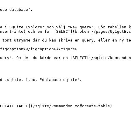
ose database".

a i SQLite Explorer och välj "New query". För tabellen k
nsert-into) och en för [SELECT](broken://pages/Uy1gdtEvc
 tomt utrymme där du kan skriva en query, eller en ny te
figcaption></figcaption></figure>

uery". Om det du körde var en [SELECT](/sqlite/kommandon
d .sqlite, t.ex. "database.sqlite".

CREATE TABLE](/sqlite/kommandon.md#create-table).
