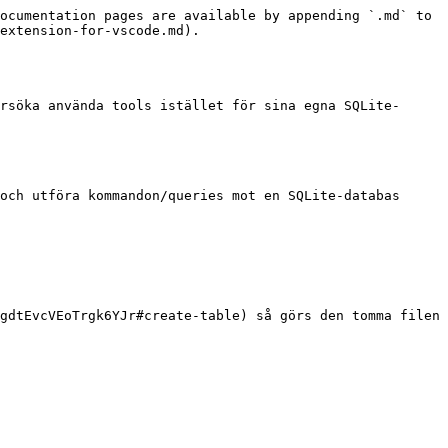
ocumentation pages are available by appending `.md` to 
extension-for-vscode.md).

rsöka använda tools istället för sina egna SQLite-
och utföra kommandon/queries mot en SQLite-databas

gdtEvcVEoTrgk6YJr#create-table) så görs den tomma filen 