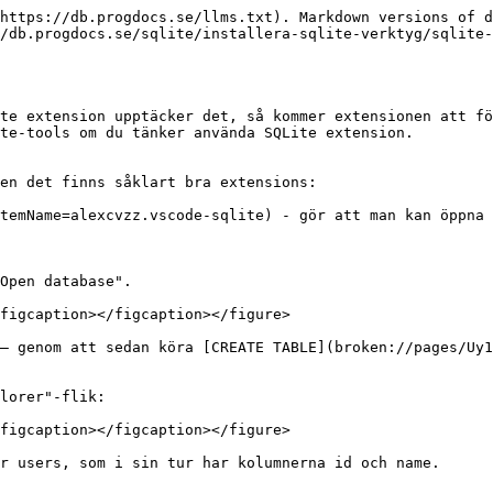
https://db.progdocs.se/llms.txt). Markdown versions of d
/db.progdocs.se/sqlite/installera-sqlite-verktyg/sqlite-
te extension upptäcker det, så kommer extensionen att fö
te-tools om du tänker använda SQLite extension.

en det finns såklart bra extensions:

temName=alexcvzz.vscode-sqlite) - gör att man kan öppna 
Open database".

figcaption></figcaption></figure>

– genom att sedan köra [CREATE TABLE](broken://pages/Uy1
lorer"-flik:

figcaption></figcaption></figure>

r users, som i sin tur har kolumnerna id och name.
