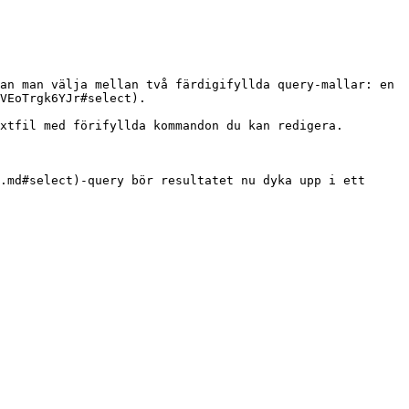
an man välja mellan två färdigifyllda query-mallar: en 
VEoTrgk6YJr#select).

xtfil med förifyllda kommandon du kan redigera.

.md#select)-query bör resultatet nu dyka upp i ett 